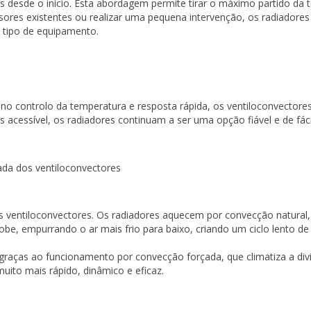
desde o início. Esta abordagem permite tirar o máximo partido da te
sores existentes ou realizar uma pequena intervenção, os radiadores
e tipo de equipamento.
 no controlo da temperatura e resposta rápida, os ventiloconvector
is acessível, os radiadores continuam a ser uma opção fiável e de fáci
e os ventiloconvectores. Os radiadores aquecem por convecção natura
obe, empurrando o ar mais frio para baixo, criando um ciclo lento de 
graças ao funcionamento por convecção forçada, que climatiza a div
uito mais rápido, dinâmico e eficaz.