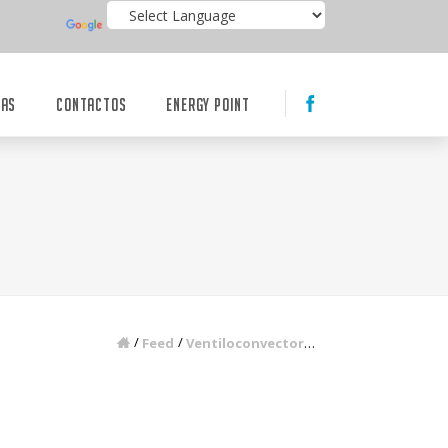
IAS
CONTACTOS
ENERGY POINT
Feed
Ventiloconvectores VS Radiadores — Qual é a solução mais eficiente?