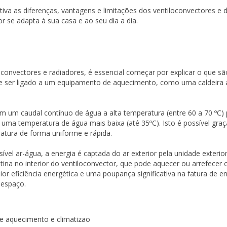
etiva as diferenças, vantagens e limitações dos ventiloconvectores 
 se adapta à sua casa e ao seu dia a dia.
convectores e radiadores, é essencial começar por explicar o que s
ode ser ligado a um equipamento de aquecimento, como uma caldeira
gem um caudal contínuo de água a alta temperatura (entre 60 a 70 ºC)
a temperatura de água mais baixa (até 35ºC). Isto é possível graças
eratura de forma uniforme e rápida.
ível ar-água, a energia é captada do ar exterior pela unidade exterio
tina no interior do ventiloconvector, que pode aquecer ou arrefecer 
 eficiência energética e uma poupança significativa na fatura de en
 espaço.