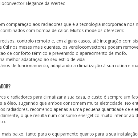
em comparação aos radiadores que é a tecnologia incorporada nos 
ndo combinados com bomba de calor. Muitos modelos oferecem:
 precisos, controlo remoto e, em alguns casos, até integração com s
te útil nos meses mais quentes, os ventiloconvectores podem remov
ão de conforto térmico e prevenindo o aparecimento de mofo.
ma melhor adaptação ao seu estilo de vida.
orários de funcionamento, adaptando a climatização à sua rotina e m
ador?
es e radiadores para climatizar a sua casa, o custo é sempre um fato
 a óleo, sugerindo que ambos consomem muita eletricidade. No enta
 os radiadores, recorrendo apenas a uma pequena quantidade de eletr
apidamente, o que resulta num consumo energético muito inferior ao d
to.
 é mais baixo, tanto para o equipamento quanto para a sua instalação